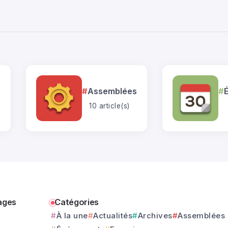
s
Assemblées
10 article(s)
ages
Catégories
À la une
Actualités
Archives
Assemblées