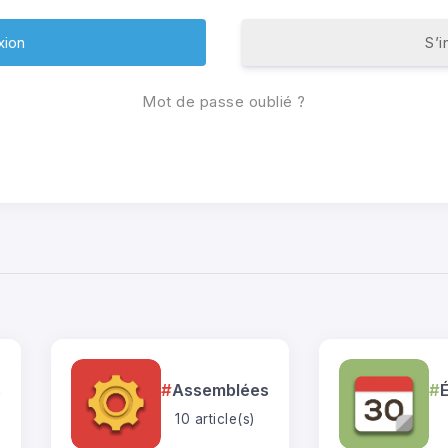
S’i
Mot de passe oublié ?
s
Assemblées
10 article(s)