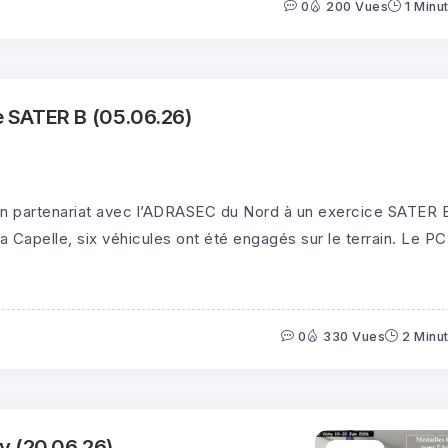
0
200 Vues
1 Minu
 SATER B (05.06.26)
n partenariat avec l’ADRASEC du Nord à un exercice SATER 
La Capelle, six véhicules ont été engagés sur le terrain. Le P
0
330 Vues
2 Minu
y (20.06.26)