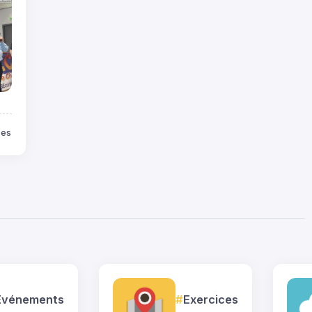
tes
Événements
Exercices