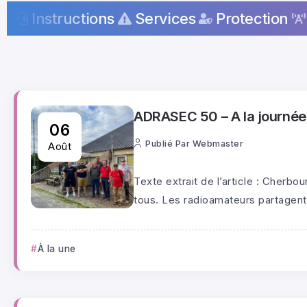
structions
Services
Protection
Radio
ADRASEC 50 – A la journée 
06
Publié Par
Webmaster
Août
Texte extrait de l’article : Cherbo
tous. Les radioamateurs partagent l
À la une