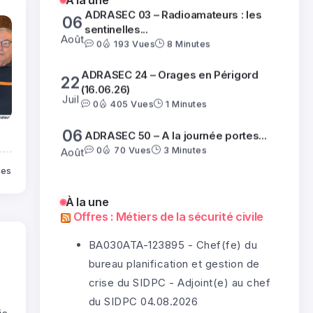
À la une
ADRASEC 03 – Radioamateurs : les
06
sentinelles...
Août
0
193 Vues
8 Minutes
ADRASEC 24 – Orages en Périgord
22
(16.06.26)
Juil
0
405 Vues
1 Minutes
06
ADRASEC 50 – A la journée portes...
0
70 Vues
3 Minutes
Août
tes
ADRASEC 03 – Radioamateurs : les
06
À la une
sentinelles...
Offres : Métiers de la sécurité civile
Août
0
193 Vues
8 Minutes
BA030ATA-123895 - Chef(fe) du
ADRASEC 24 – Orages en Périgord
22
bureau planification et gestion de
(16.06.26)
Juil
crise du SIDPC - Adjoint(e) au chef
0
405 Vues
1 Minutes
du SIDPC
04.08.2026