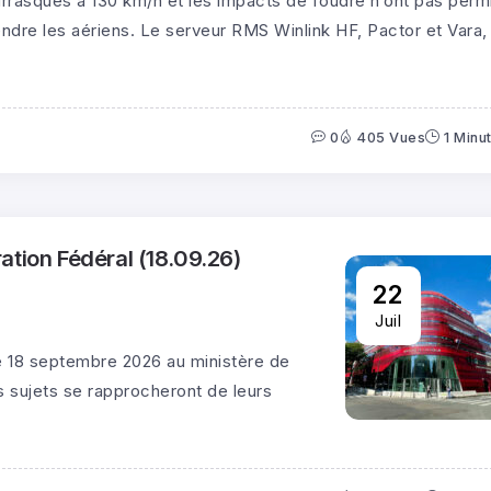
urrasques à 130 km/h et les impacts de foudre n’ont pas perm
endre les aériens. Le serveur RMS Winlink HF, Pactor et Vara,
0
405 Vues
1 Minu
ration Fédéral (18.09.26)
22
Juil
 le 18 septembre 2026 au ministère de
s sujets se rapprocheront de leurs