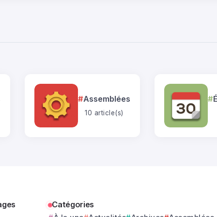
s
Assemblées
10 article(s)
ages
Catégories