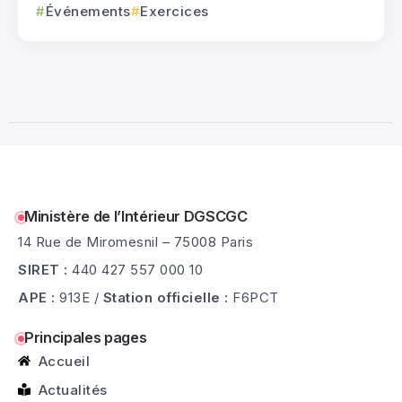
Événements
Exercices
0
325 Vues
2 Minutes
Juil
Ministère de l’Intérieur DGSCGC
14 Rue de Miromesnil – 75008 Paris
SIRET :
440 427 557 000 10
APE :
913E /
Station officielle :
F6PCT
Principales pages
Accueil
Actualités