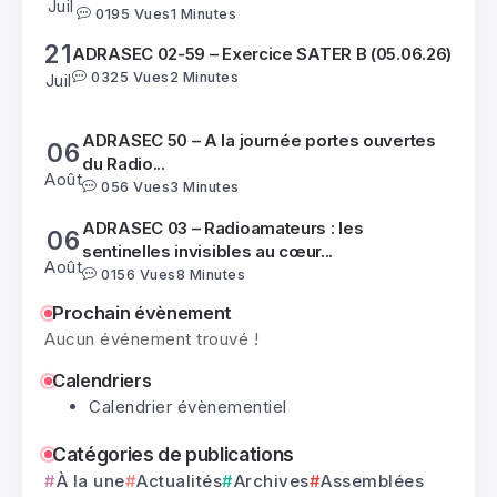
Juil
0
195 Vues
1 Minutes
21
ADRASEC 02-59 – Exercice SATER B (05.06.26)
0
325 Vues
2 Minutes
Juil
ADRASEC 50 – A la journée portes ouvertes
06
du Radio...
Août
0
56 Vues
3 Minutes
ADRASEC 03 – Radioamateurs : les
06
sentinelles invisibles au cœur...
Août
0
156 Vues
8 Minutes
22
Prochain évènement
ADRASEC 24 – Orages en Périgord (16.06.26)
Aucun événement trouvé !
0
390 Vues
1 Minutes
Juil
Calendriers
Ministère de l’intérieur – Conseil
Calendrier évènementiel
22
d’Administration Fédéral (18.09.26)
Juil
0
195 Vues
1 Minutes
Catégories de publications
À la une
Actualités
Archives
Assemblées
21
ADRASEC 02-59 – Exercice SATER B (05.06.26)