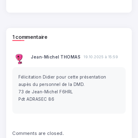
1 commentaire
Jean-Michel THOMAS
19.10.2025 à 15:59
ADRASEC 50 – A la journée portes ouvertes
06
Félicitation Didier pour cette présentation
du Radio...
Août
aupès du personnel de la DMD.
0
56 Vues
3 Minutes
73 de Jean-Michel F6HRL
ADRASEC 03 – Radioamateurs : les
Pdt ADRASEC 86
06
sentinelles invisibles au cœur...
Août
0
156 Vues
8 Minutes
22
ADRASEC 24 – Orages en Périgord (16.06.26)
0
390 Vues
1 Minutes
Juil
Comments are closed.