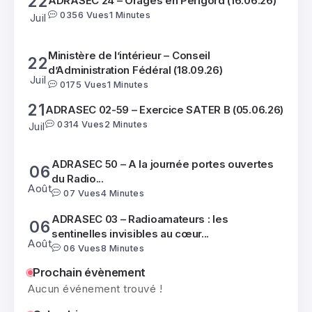
22
ADRASEC 24 – Orages en Périgord (16.06.26)
0
356 Vues
1 Minutes
Juil
Ministère de l’intérieur – Conseil
22
d’Administration Fédéral (18.09.26)
Juil
0
175 Vues
1 Minutes
21
ADRASEC 02-59 – Exercice SATER B (05.06.26)
0
314 Vues
2 Minutes
Juil
ADRASEC 50 – A la journée portes ouvertes
06
du Radio...
Août
0
7 Vues
4 Minutes
ADRASEC 03 – Radioamateurs : les
06
sentinelles invisibles au cœur...
Août
0
6 Vues
8 Minutes
22
Prochain évènement
ADRASEC 24 – Orages en Périgord (16.06.26)
Aucun événement trouvé !
0
356 Vues
1 Minutes
Juil