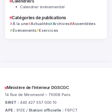
Calendriers
Ministère de l’intérieur – Conseil
Calendrier évènementiel
22
d’Administration Fédéral (18.09.26)
Juil
0
175 Vues
1 Minutes
Catégories de publications
À la une
Actualités
Archives
Assemblées
21
ADRASEC 02-59 – Exercice SATER B (05.06.26)
Événements
Exercices
0
314 Vues
2 Minutes
Juil
Ministère de l’Intérieur DGSCGC
14 Rue de Miromesnil – 75008 Paris
SIRET :
440 427 557 000 10
APE :
913E /
Station officielle :
F6PCT