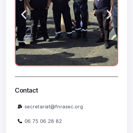
Contact
ADRASEC 50 – A la journée portes ouvertes
06
secretariat@fnrasec.org
du Radio...
Août
0
7 Vues
4 Minutes
06 75 06 28 82
ADRASEC 03 – Radioamateurs : les
06
sentinelles invisibles au cœur...