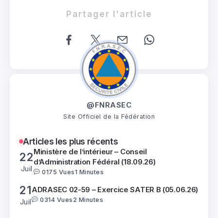
0
314 Vues
2 Minutes
Juil
Partager l'article
Assemblée Générale Ordinaire 2026 à Vichy
05
(20.06.26)
Juil
0
433 Vues
2 Minutes
ADRASEC 72 – Grande Parade des Pilotes
03
(24h du Mans)...
Juil
0
268 Vues
5 Minutes
@FNRASEC
22
ADRASEC 24 – Orages en Périgord (16.06.26)
Site Officiel de la Fédération
0
352 Vues
1 Minutes
Juil
Articles les plus récents
Ministère de l’intérieur – Conseil
22
d’Administration Fédéral (18.09.26)
Juil
0
175 Vues
1 Minutes
21
ADRASEC 02-59 – Exercice SATER B (05.06.26)
0
314 Vues
2 Minutes
Juil