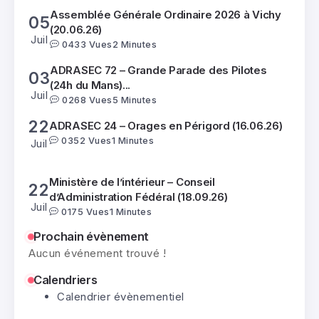
Assemblée Générale Ordinaire 2026 à Vichy
05
(20.06.26)
Juil
0
433 Vues
2 Minutes
ADRASEC 72 – Grande Parade des Pilotes
03
(24h du Mans)...
Juil
0
268 Vues
5 Minutes
22
ADRASEC 24 – Orages en Périgord (16.06.26)
0
352 Vues
1 Minutes
Juil
Ministère de l’intérieur – Conseil
22
d’Administration Fédéral (18.09.26)
Juil
0
175 Vues
1 Minutes
21
Prochain évènement
ADRASEC 02-59 – Exercice SATER B (05.06.26)
Aucun événement trouvé !
0
314 Vues
2 Minutes
Juil
Calendriers
Assemblée Générale Ordinaire 2026 à Vichy
Calendrier évènementiel
05
(20.06.26)
Juil