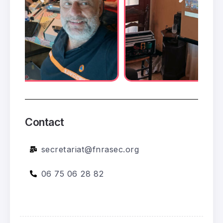
Contact
22
ADRASEC 24 – Orages en Périgord (16.06.26)
secretariat@fnrasec.org
0
352 Vues
1 Minutes
Juil
06 75 06 28 82
Ministère de l’intérieur – Conseil
22
d’Administration Fédéral (18.09.26)
Juil
0
175 Vues
1 Minutes
21
ADRASEC 02-59 – Exercice SATER B (05.06.26)