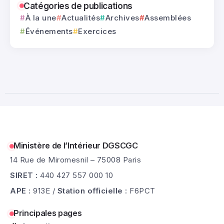
0
433 Vues
2 Minutes
Catégories de publications
À la une
Actualités
Archives
Assemblées
ADRASEC 72 – Grande Parade des Pilotes
03
Événements
Exercices
(24h du Mans)...
Juil
0
268 Vues
5 Minutes
Ministère de l’Intérieur DGSCGC
14 Rue de Miromesnil – 75008 Paris
SIRET :
440 427 557 000 10
APE :
913E /
Station officielle :
F6PCT
Principales pages